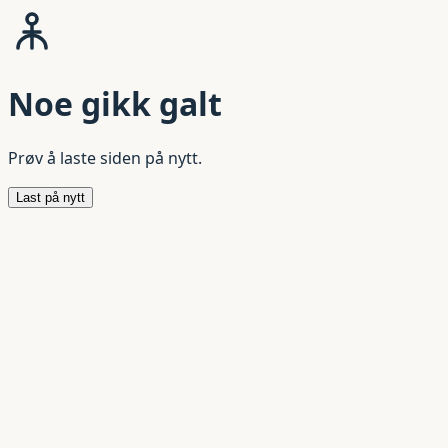
Noe gikk galt
Prøv å laste siden på nytt.
Last på nytt