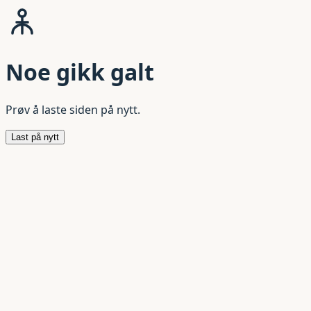
Noe gikk galt
Prøv å laste siden på nytt.
Last på nytt