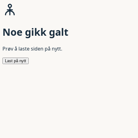
Noe gikk galt
Prøv å laste siden på nytt.
Last på nytt