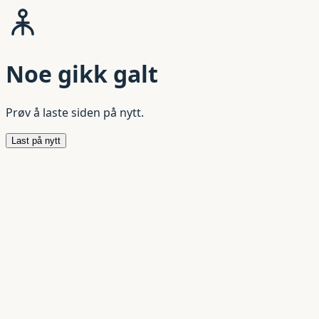
Noe gikk galt
Prøv å laste siden på nytt.
Last på nytt