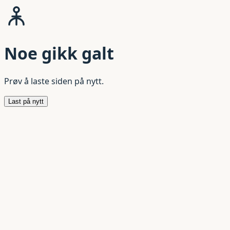
Noe gikk galt
Prøv å laste siden på nytt.
Last på nytt