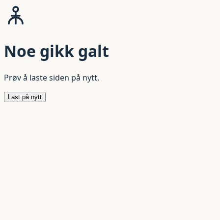
Noe gikk galt
Prøv å laste siden på nytt.
Last på nytt