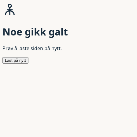
Noe gikk galt
Prøv å laste siden på nytt.
Last på nytt