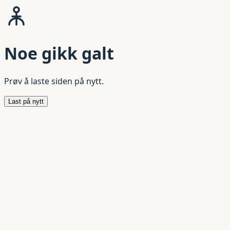
Noe gikk galt
Prøv å laste siden på nytt.
Last på nytt