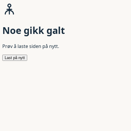
Noe gikk galt
Prøv å laste siden på nytt.
Last på nytt