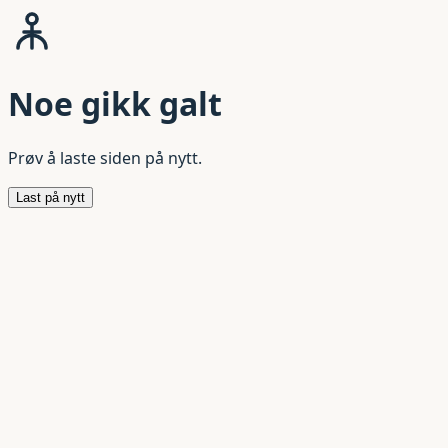
Noe gikk galt
Prøv å laste siden på nytt.
Last på nytt