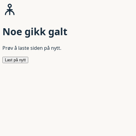
Noe gikk galt
Prøv å laste siden på nytt.
Last på nytt