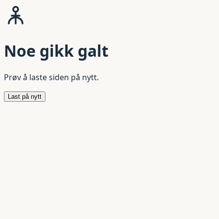
Noe gikk galt
Prøv å laste siden på nytt.
Last på nytt