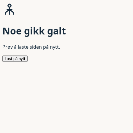
Noe gikk galt
Prøv å laste siden på nytt.
Last på nytt