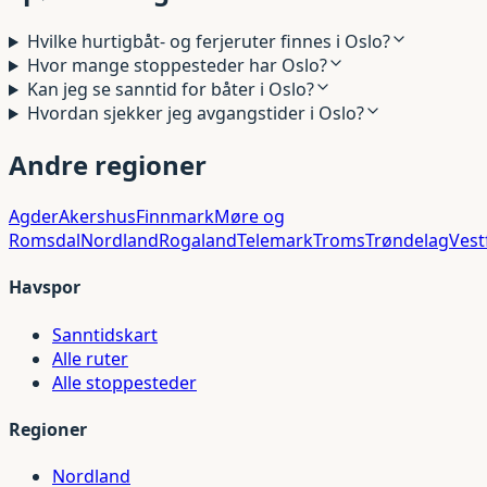
Hvilke hurtigbåt- og ferjeruter finnes i Oslo?
Hvor mange stoppesteder har Oslo?
Kan jeg se sanntid for båter i Oslo?
Hvordan sjekker jeg avgangstider i Oslo?
Andre regioner
Agder
Akershus
Finnmark
Møre og
Romsdal
Nordland
Rogaland
Telemark
Troms
Trøndelag
Vest
Havspor
Sanntidskart
Alle ruter
Alle stoppesteder
Regioner
Nordland