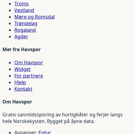
Troms
Vestland
Møre og Romsdal
Trøndelag
Rogaland
Agder
Mer fra Havspor
Om Havspor
Widget
For partnere
Hjelp
Kontakt
Om Havspor
Gratis sanntidssporing av hurtigbåter og ferjer langs
hele Norskekysten. Bygget på åpne data.
Avganger:
Entur