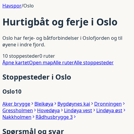
Havspor
/
Oslo
Hurtigbåt og ferje i
Oslo
Oslo har ferje- og båtforbindelser i Oslofjorden og til
øyene i indre fjord.
10
stoppesteder
0
ruter
Åpne kartet
Open map
Alle ruter
Alle stoppesteder
Stoppesteder i
Oslo
Oslo
10
Aker brygge
Bleikøya
Bygdøynes kai
Dronningen
Gressholmen
Hovedøya
Lindøya vest
Lindøya øst
Nakkholmen
Rådhusbrygge 3
Spørsmål og svar