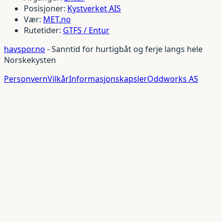
Posisjoner:
Kystverket AIS
Vær:
MET.no
Rutetider:
GTFS / Entur
havspor.no
- Sanntid for hurtigbåt og ferje langs hele
Norskekysten
Personvern
Vilkår
Informasjonskapsler
Oddworks AS