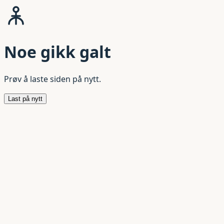
Noe gikk galt
Prøv å laste siden på nytt.
Last på nytt