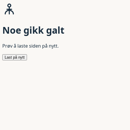
Noe gikk galt
Prøv å laste siden på nytt.
Last på nytt