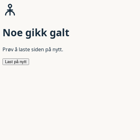
Noe gikk galt
Prøv å laste siden på nytt.
Last på nytt