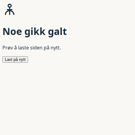
Noe gikk galt
Prøv å laste siden på nytt.
Last på nytt