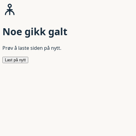
Noe gikk galt
Prøv å laste siden på nytt.
Last på nytt