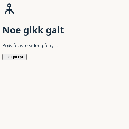
Noe gikk galt
Prøv å laste siden på nytt.
Last på nytt