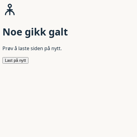
Noe gikk galt
Prøv å laste siden på nytt.
Last på nytt