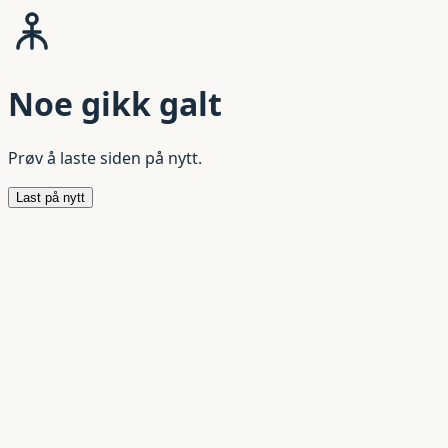
Noe gikk galt
Prøv å laste siden på nytt.
Last på nytt