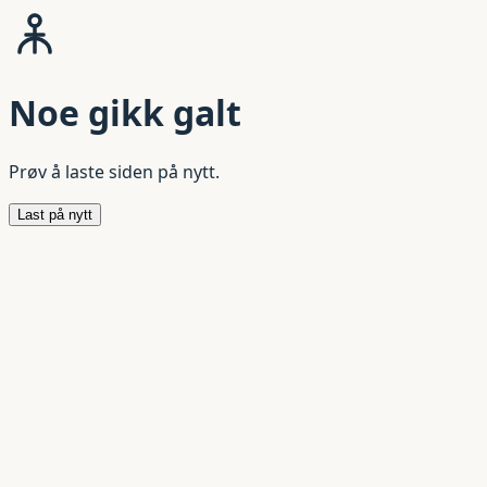
Noe gikk galt
Prøv å laste siden på nytt.
Last på nytt