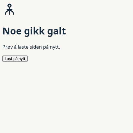
Noe gikk galt
Prøv å laste siden på nytt.
Last på nytt